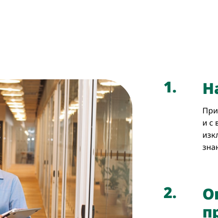
1.
Н
При
и с
изк
зна
2.
О
п