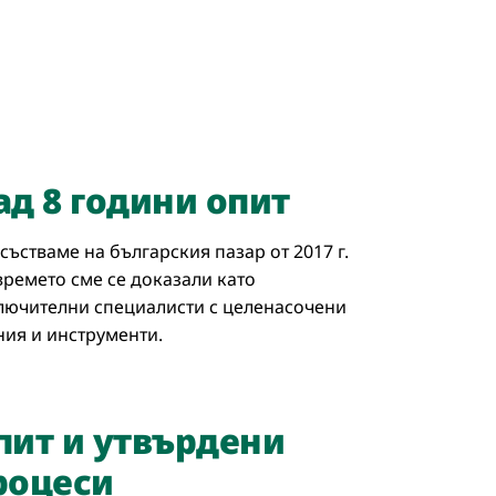
ад 8 години опит
състваме на българския пазар от 2017 г.
 времето сме се доказали като
лючителни специалисти с целенасочени
ния и инструменти.
пит и утвърдени
роцеси