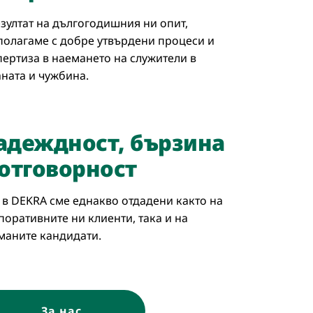
езултат на дългогодишния ни опит,
полагаме с добре утвърдени процеси и
пертиза в наемането на служители в
аната и чужбина.
адеждност, бързина
 отговорност
 в DEKRA сме еднакво отдадени както на
поративните ни клиенти, така и на
маните кандидати.
За нас