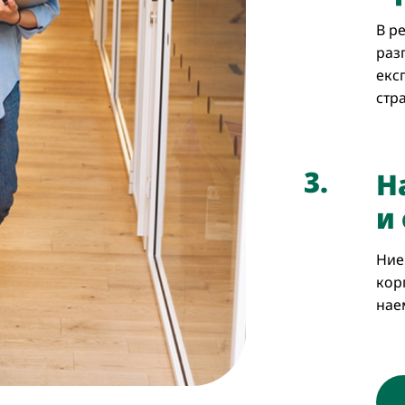
В р
раз
екс
стр
3.
Н
и
Ние
кор
нае