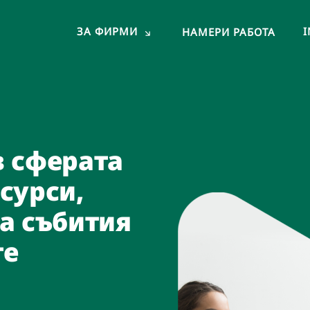
ЗА ФИРМИ
НАМЕРИ РАБОТА
в сферата
 път към
сурси,
ли
а събития
емане.
те
 бързо, лесно и безплатно.