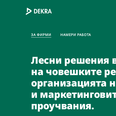
ЗА ФИРМИ
ЗА ФИРМИ
НАМЕРИ РАБОТА
НАМЕРИ РАБОТА
Лесни решения 
По-бърз и лесен
на човешките ре
краткосрочно и
организацията н
дългосрочно на
и маркетингови
Ще намерим подходящата позиция за Вас
проучвания.