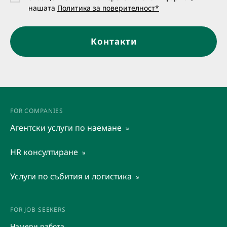
нашата
Политика за поверителност*
Контакти
FOR COMPANIES
Агентски услуги по наемане
View all
HR консултиране
Временен персонал
View all
Услуги по събития и логистика
Набиране и предварителен подбор на кандидати
Услуги по набиране и подбор
View all
Аутсорсинг
Оценка на потенциала
Промоции
FOR JOB SEEKERS
Организационна диагностика
Организация на събития
Намери работа