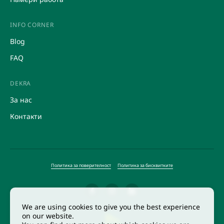
Други HR услуги
Маркетингови проучвания
INFO CORNER
Blog
FAQ
DEKRA
За нас
Контакти
Политика за поверителност
Политика за бисквитките
We are using cookies to give you the best experience
on our website.